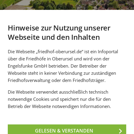
Hinweise zur Nutzung unserer
Webseite und den Inhalten
Die Webseite „friedhof-oberursel.de“ ist ein Infoportal
über die Friedhöfe in Oberursel und wird von der
Engelsfunke GmbH betrieben. Der Betreiber der
adt Oberursel
Webseite steht in keiner Verbindung zur zuständigen
Friedhofsverwaltung oder dem Friedhofsträger.
Die Webseite verwendet ausschließlich technisch
dwestlich von Frankfurt am Main im südlichen Ho
notwendige Cookies und speichert nur die für den
rößte Stadt der 13 Städte und Gemeinden im Hoch
Betrieb der Webseite notwendigen Informationen.
n der landschaftlich reizvollen Umgebung beein
quer durch das Stadtgebiet. Alte Brunnen, Mühlen 
f eine lange Entwicklungsgeschichte der hessis
GELESEN & VERSTANDEN