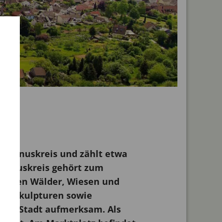
chtaunuskreis und zählt etwa
taunuskreis gehört zum
drucken Wälder, Wiesen und
und Skulpturen sowie
chen Stadt aufmerksam. Als