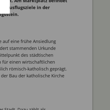
undert. Am Marktplatz befindet
e Ausflugsziele in der
gsstein.
e auf eine frühe Ansiedlung
hundert stammenden Urkunde
ittelpunkt des städtischen
für einen wirtschaftlichen
ich römisch-katholisch geprägt.
 der Bau der katholische Kirche
 Stadt. Dazu zählt als