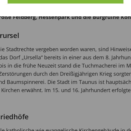
t gilt das historische Rathaus aus dem 15. Jahrh
useum mit Exponaten zur Stadtgeschichte. Beliebt
oße Feldberg, Hessenpark und die Burgruine Köni
rursel
die Stadtrechte vergeben worden waren, sind Hinweis
as Dorf „Ursella“ bereits in einer aus dem 8. Jahr
bis in die frühe Neuzeit stand die Tuchmacherei im M
rstörungen durch den Dreißigjährigen Krieg sorgten 
Baumspinnerei. Die Stadt im Taunus ist hauptsächl
 Kirchen erwähnt. Im 15. und 16. Jahrhundert erfolgte
Friedhöfe
le katholische wie evangelische Kirchengebäude in der