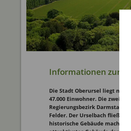
Informationen zur St
Die Stadt Oberursel liegt nor
47.000 Einwohner. Die zweitg
Regierungsbezirk Darmstadt. I
Felder. Der Urselbach fließt 
historische Gebäude machen au